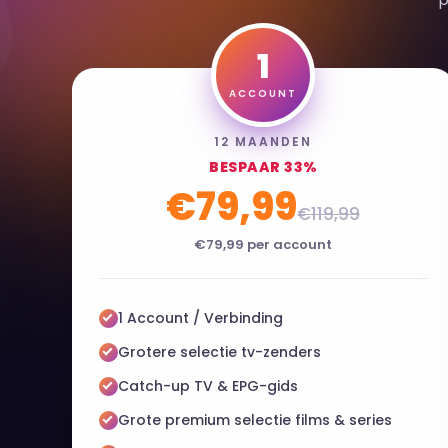
6
1
ACCOUNT
12 MAANDEN
BESPAAR 33%
€79,99
€119,99
€79,99 per account
1 Account / Verbinding
Grotere selectie tv-zenders
Catch-up TV & EPG-gids
Grote premium selectie films & series