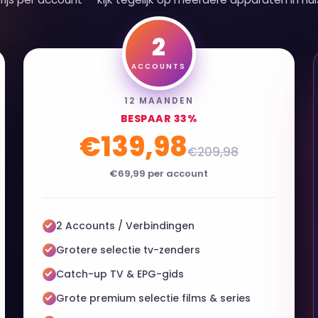
2
ACCOUNTS
12 MAANDEN
BESPAAR 33%
€139,98
€209,98
€69,99 per account
2 Accounts / Verbindingen
Grotere selectie tv-zenders
Catch-up TV & EPG-gids
Grote premium selectie films & series