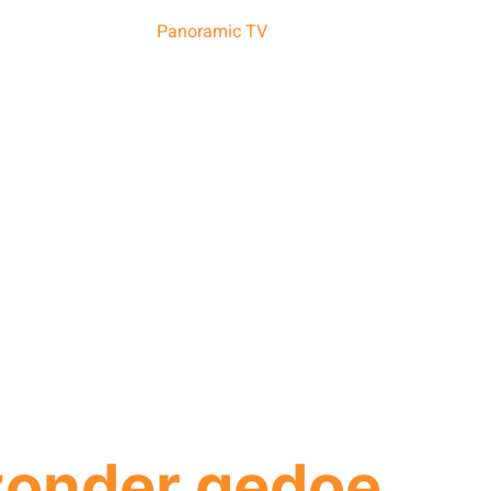
HOME
ABOUT US
IPTV PACKAGES
TV C
PANORAMIC TV
zonder gedoe