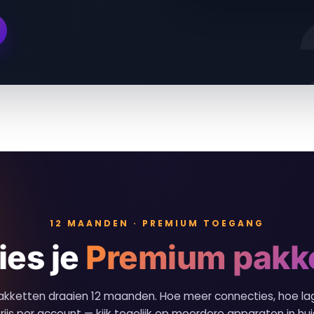
12 MAANDEN · PREMIUM TOEGANG
ies je
Premium pakk
pakketten draaien 12 maanden. Hoe meer connecties, hoe la
rijs per account — kijk tegelijk op meerdere apparaten in hui