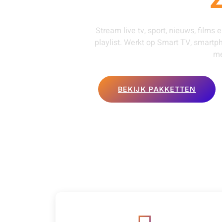
Stream live tv, sport, nieuws, films 
playlist. Werkt op Smart TV, smartp
me
BEKIJK PAKKETTEN