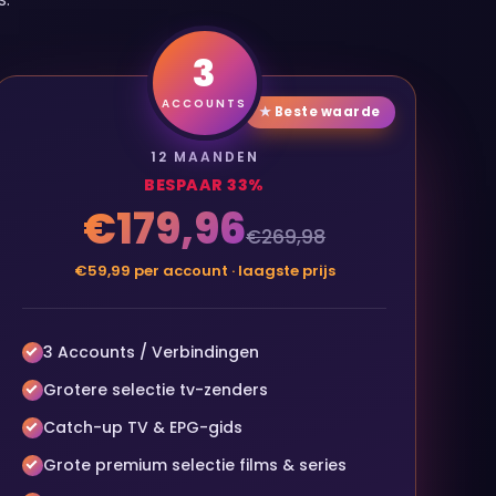
3
ACCOUNTS
★ Beste waarde
12 MAANDEN
BESPAAR 33%
€179,96
€269,98
€59,99 per account · laagste prijs
3 Accounts / Verbindingen
Grotere selectie tv-zenders
Catch-up TV & EPG-gids
Grote premium selectie films & series