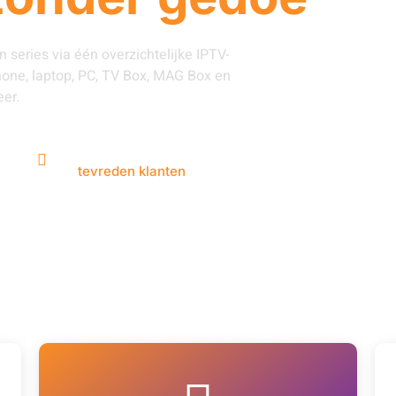
en series via één overzichtelijke IPTV-
hone, laptop, PC, TV Box, MAG Box en
er.
NaN
+
tevreden klanten