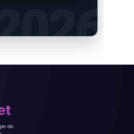
et
ger de
s.